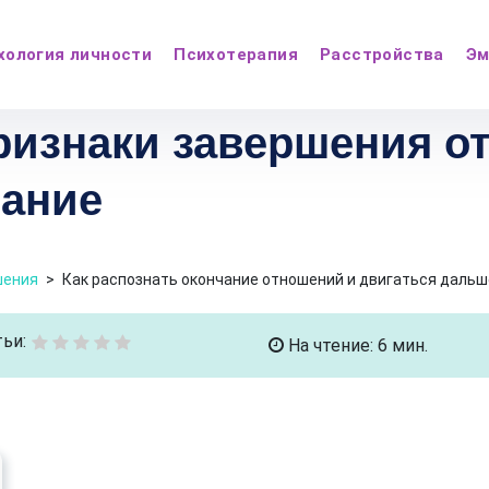
хология личности
Психотерапия
Расстройства
Эм
ризнаки завершения о
чание
шения
>
Как распознать окончание отношений и двигаться дальш
ьи:
На чтение: 6 мин.